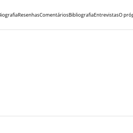
iografia
Resenhas
Comentários
Bibliografia
Entrevistas
O próp