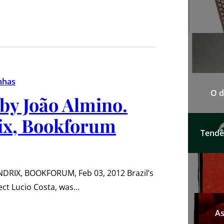
nhas
O d
by João Almino.
ix, Bookforum
Tendên
RIX, BOOKFORUM, Feb 03, 2012 Brazil’s
tect Lucio Costa, was…
As