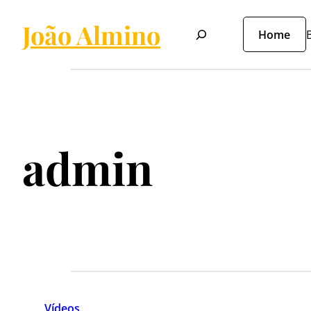
João Almino
Pesquisar
Home
B
admin
Vídeos