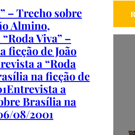
a” – Trecho sobre
R
oão Almino,
a “Roda Viva” –
a ficção de João
revista a “Roda
asília na ficção de
01
Entrevista a
obre Brasília na
 06/08/2001