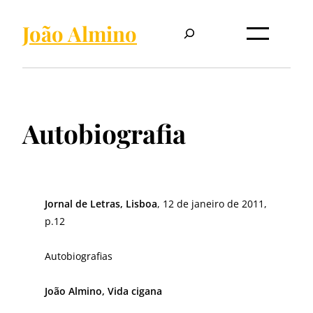
Pular
Pesquisar
para
João Almino
o
conteúdo
Autobiografia
Jornal de Letras, Lisboa
, 12 de janeiro de 2011,
p.12
Autobiografias
João Almino, Vida cigana