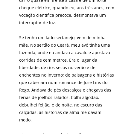
carro quase em frente à casa e de um forte
choque elétrico, quando eu, aos três anos, com
vocação científica precoce, desmontava um
interruptor de luz.
Se tenho um lado sertanejo, vem de minha
mãe. No sertão do Ceará, meu avô tinha uma
fazenda, onde eu andava a cavalo e apostava
corridas de cem metros. Era o lugar da
liberdade, de rios secos no verão e de
enchentes no inverno; de paisagens e histórias
que caberiam num romance de José Lins do
Rego. Andava de pés descalços e chegava das
férias de joelhos ralados. Colhi algodão,
debulhei feijão, e de noite, no escuro das
calçadas, as histórias de alma me davam
medo.