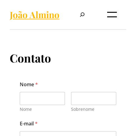
Pular
Pesquisar
para
João Almino
o
conteúdo
Contato
Nome
*
Nome
Sobrenome
E-mail
*