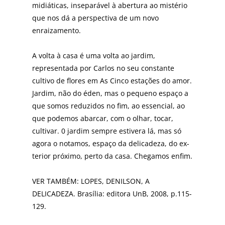
midiáticas, insepará­vel à abertura ao mistério
que nos dá a perspectiva de um no­vo
enraizamento.
A volta à casa é uma vol­ta ao jardim,
representada por Carlos no seu cons­tante
cultivo de flores em As Cinco estações do amor.
Jardim, não do éden, mas o pequeno espaço a
que somos re­duzidos no fim, ao essen­cial, ao
que podemos abarcar, com o olhar, tocar,
cultivar. 0 jardim sempre es­tivera lá, mas só
agora o nota­mos, espaço da delicadeza, do ex­
terior próximo, perto da casa. Chegamos enfim.
VER TAMBÉM: LOPES, DENILSON, A
DELICADEZA. Brasília: editora UnB, 2008, p.115-
129.