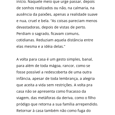
início. Naquele meio que urge pas­sar, depois
de sonhos realizados ou não, na calmaria, na
ausência da paixões, apenas a realidade suave
e nua, cruel e bela. “As coisas pareciam menos
devastadoras, depois de vistas de perto.
Perdiam o sagrado, ficavam comuns,
cotidianas. Reduziam aquela distância entre
elas mesma e a idéia delas.”
A volta para casa é um gesto simples, banal,
para além de toda mágoa, rancor, como se
fosse possí­vel a redescoberta de uma outra
infância, apesar de toda lembrança, a alegria
que aceita a vida sem restrições. A volta pra
casa não se apresenta como fracasso da
viagem, das metáforas da deriva, como o filho
pródigo que retorna a sua famí­lia arrependido.
Retornar à casa tam­bém não como fuga do