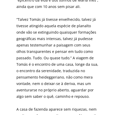
“epicentro da vida e dos sonhos de Maria Inês”,
ainda que com 10 anos sem pisar ali.
“Talvez Tomás já tivesse envelhecido, talvez já
tivesse atingido aquela espécie de planalto
onde vão se extin­guindo quaisquer formações
geográficas mais intensas, talvez já pudesse
apenas testemunhar a paisagem com seus
olhos transparentes e pensar em tudo como
passa­do. Tudo. Ou quase tudo.” A viagem de
Tomás é o encon­tro de uma casa, longe da sua,
o encontro da serenidade, traduzida no
pensamento heideggeriano, não como me­ra
vontade, nem o deixar-se à deriva, mas um
aventurar­se no próprio aberto, aguardar por
algo sem saber o quê, caminho e repouso.
A casa de fazenda aparece sem riquezas, nem