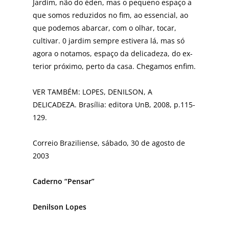
Jardim, não do éden, mas o pequeno espaço a
que somos re­duzidos no fim, ao essen­cial, ao
que podemos abarcar, com o olhar, tocar,
cultivar. 0 jardim sempre es­tivera lá, mas só
agora o nota­mos, espaço da delicadeza, do ex­
terior próximo, perto da casa. Chegamos enfim.
VER TAMBÉM: LOPES, DENILSON, A
DELICADEZA. Brasília: editora UnB, 2008, p.115-
129.
Correio Braziliense, sábado, 30 de agosto de
2003
Caderno “Pensar”
Denilson Lopes