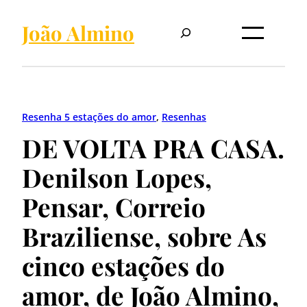
Pular
Pesquisar
para
João Almino
o
conteúdo
Resenha 5 estações do amor
, 
Resenhas
DE VOLTA PRA CASA.
Denilson Lopes,
Pensar, Correio
Braziliense, sobre As
cinco estações do
amor, de João Almino,