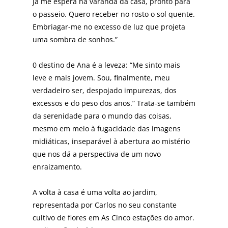
já me espera na varanda da casa, pronto para
o passeio. Quero receber no rosto o sol quente.
Embriagar-me no excesso de luz que projeta
uma sombra de sonhos.”
0 destino de Ana é a leveza: “Me sinto mais
leve e mais jovem. Sou, finalmente, meu
verdadeiro ser, despojado impurezas, dos
excessos e do peso dos anos.” Trata-se também
da serenidade para o mundo das coisas,
mesmo em meio à fugacidade das imagens
midiáticas, insepará­vel à abertura ao mistério
que nos dá a perspectiva de um no­vo
enraizamento.
A volta à casa é uma vol­ta ao jardim,
representada por Carlos no seu cons­tante
cultivo de flores em As Cinco estações do amor.