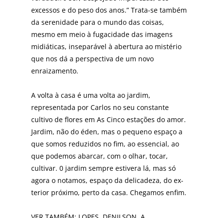
excessos e do peso dos anos.” Trata-se também
da serenidade para o mundo das coisas,
mesmo em meio à fugacidade das imagens
midiáticas, insepará­vel à abertura ao mistério
que nos dá a perspectiva de um no­vo
enraizamento.
A volta à casa é uma vol­ta ao jardim,
representada por Carlos no seu cons­tante
cultivo de flores em As Cinco estações do amor.
Jardim, não do éden, mas o pequeno espaço a
que somos re­duzidos no fim, ao essen­cial, ao
que podemos abarcar, com o olhar, tocar,
cultivar. 0 jardim sempre es­tivera lá, mas só
agora o nota­mos, espaço da delicadeza, do ex­
terior próximo, perto da casa. Chegamos enfim.
VER TAMBÉM: LOPES, DENILSON, A