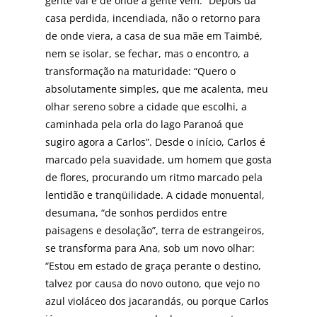
gente vai e de onde a gen­te vem.” Depois da
casa perdida, incendiada, não o retor­no para
de onde viera, a casa de sua mãe em Taimbé,
nem se isolar, se fechar, mas o encontro, a
transformação na maturidade: “Quero o
absolutamente simples, que me acalenta, meu
olhar sereno sobre a cidade que escolhi, a
caminhada pela orla do lago Paranoá que
sugiro agora a Carlos”. Desde o início, Carlos é
marcado pela suavidade, um homem que gosta
de flores, procurando um ritmo marcado pela
lentidão e tranqüilidade. A cidade monu­ental,
desumana, “de sonhos perdidos entre
paisagens e desolação”, terra de estrangeiros,
se transforma para Ana, sob um novo olhar:
“Estou em estado de graça per­ante o destino,
talvez por causa do novo outono, que vej­o no
azul violáceo dos jacarandás, ou porque Carlos