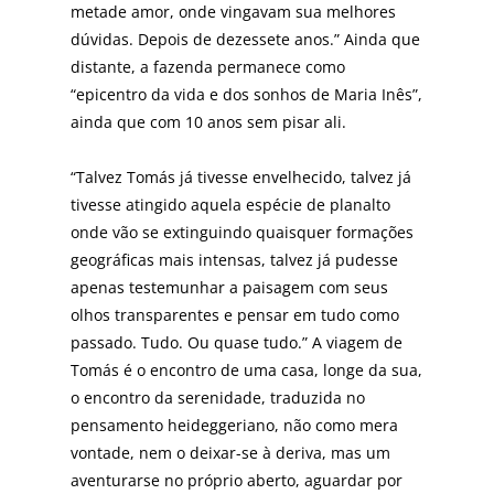
metade amor, onde vingavam sua melhores
dúvidas. Depois de dezessete anos.” Ainda que
distante, a fazenda permane­ce como
“epicentro da vida e dos sonhos de Maria Inês”,
ainda que com 10 anos sem pisar ali.
“Talvez Tomás já tivesse envelhecido, talvez já
tivesse atingido aquela espécie de planalto
onde vão se extin­guindo quaisquer formações
geográficas mais intensas, talvez já pudesse
apenas testemunhar a paisagem com seus
olhos transparentes e pensar em tudo como
passa­do. Tudo. Ou quase tudo.” A viagem de
Tomás é o encon­tro de uma casa, longe da sua,
o encontro da serenidade, traduzida no
pensamento heideggeriano, não como me­ra
vontade, nem o deixar-se à deriva, mas um
aventurar­se no próprio aberto, aguardar por