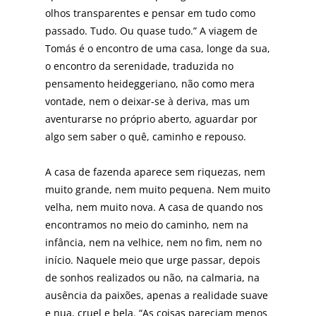
olhos transparentes e pensar em tudo como
passa­do. Tudo. Ou quase tudo.” A viagem de
Tomás é o encon­tro de uma casa, longe da sua,
o encontro da serenidade, traduzida no
pensamento heideggeriano, não como me­ra
vontade, nem o deixar-se à deriva, mas um
aventurar­se no próprio aberto, aguardar por
algo sem saber o quê, caminho e repouso.
A casa de fazenda aparece sem riquezas, nem
muito grande, nem muito pequena. Nem muito
velha, nem muito nova. A casa de quando nos
encontramos no meio do caminho, nem na
infância, nem na velhice, nem no fim, nem no
início. Naquele meio que urge pas­sar, depois
de sonhos realizados ou não, na calmaria, na
ausência da paixões, apenas a realidade suave
e nua, cruel e bela. “As coisas pareciam menos