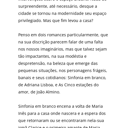
surpreendente, até necessário, des­que a
cidade se tornou na modernidade seu espaço
privilegiado. Mas que fim levou a casa?
Penso em dois romances particularmente, que
na sua discrição parecem falar de uma falta
nos nossos imaginá­rios, mas que talvez sejam
tão impactantes, na sua mo­déstia e
despretensão, na beleza que emerge das
peque­nas situações, nos personagens frágeis,
banais e seus co­tidianos: Sinfonia em branco,
de Adriana Lisboa, e As Cinco estações do
amor, de João Almino.
Sinfonia em branco encena a volta de Maria
Inês para a casa onde nascera e a espera dos
que retornaram ou se encontraram nela-sua
irmã Clarice e o primeiro aman­te de Maria