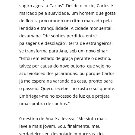
sugiro agora a Carlos”. Desde o início, Carlos é
marcado pela suavidade, um homem que gosta
de flores, procurando um ritmo marcado pela
lentidão e tranqüilidade. A cidade monu­ental,
desumana, “de sonhos perdidos entre
paisagens e desolação”, terra de estrangeiros,
se transforma para Ana, sob um novo olhar:
“Estou em estado de graça per­ante o destino,
talvez por causa do novo outono, que vej­o no
azul violáceo dos jacarandás, ou porque Carlos
já me espera na varanda da casa, pronto para
o passeio. Quero receber no rosto o sol quente.
Embriagar-me no excesso de luz que projeta
uma sombra de sonhos.”
0 destino de Ana é a leveza: “Me sinto mais
leve e mais jovem. Sou, finalmente, meu
verdadeiro ser, despojado impurezas, dos