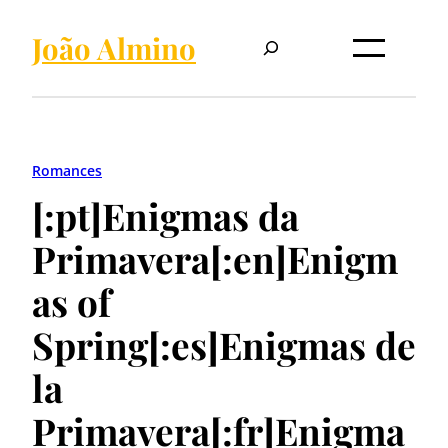
Pular
Pesquisar
para
João Almino
o
conteúdo
Romances
[:pt]Enigmas da
Primavera[:en]Enigm
as of
Spring[:es]Enigmas de
la
Primavera[:fr]Enigma