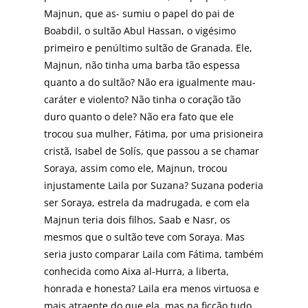
Majnun, que as- sumiu o papel do pai de
Boabdil, o sultão Abul Hassan, o vigésimo
primeiro e penúltimo sultão de Granada. Ele,
Majnun, não tinha uma barba tão espessa
quanto a do sultão? Não era igualmente mau-
caráter e violento? Não tinha o coração tão
duro quanto o dele? Não era fato que ele
trocou sua mulher, Fátima, por uma prisioneira
cristã, Isabel de Solís, que passou a se chamar
Soraya, assim como ele, Majnun, trocou
injustamente Laila por Suzana? Suzana poderia
ser Soraya, estrela da madrugada, e com ela
Majnun teria dois filhos, Saab e Nasr, os
mesmos que o sultão teve com Soraya. Mas
seria justo comparar Laila com Fátima, também
conhecida como Aixa al-Hurra, a liberta,
honrada e honesta? Laila era menos virtuosa e
mais atraente do que ela, mas na ficção tudo