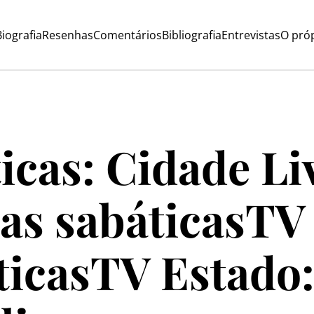
iografia
Resenhas
Comentários
Bibliografia
Entrevistas
O próp
icas: Cidade Li
as sabáticas
TV 
ticas
TV Estado: