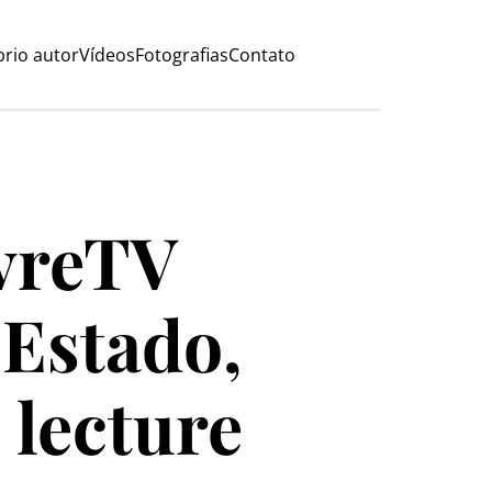
rio autor
Vídeos
Fotografias
Contato
vre
TV
Estado,
 lecture