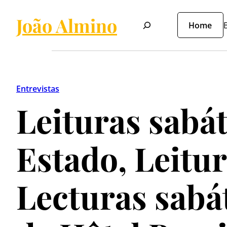
Pular
João Almino
Pesquisar
para
Home
B
o
conteúdo
Entrevistas
Leituras sabát
Estado, Leitur
Lecturas sabá