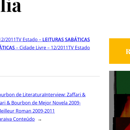
lia
 12/2011
TV Estado –
LEITURAS SABÁTICAS
ÁTICAS
– Cidade Livre – 12/2011
TV Estado
R
ourbon de Literatura
Interview: Zaffari &
ffari & Bourbon de Mejor Novela 2009-
 Meilleur Roman 2009-2011
araiva Conteúdo
→