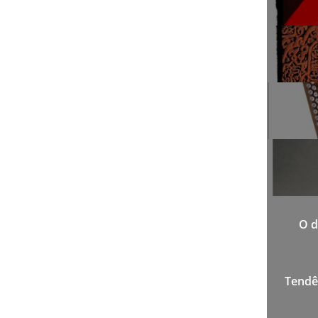
O d
Tendên