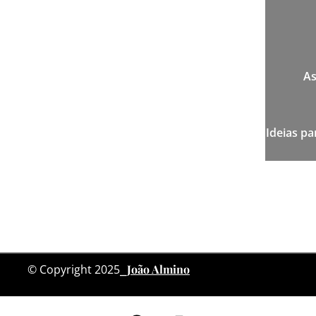
As
Ideias p
© Copyright 2025
⎯
João Almino