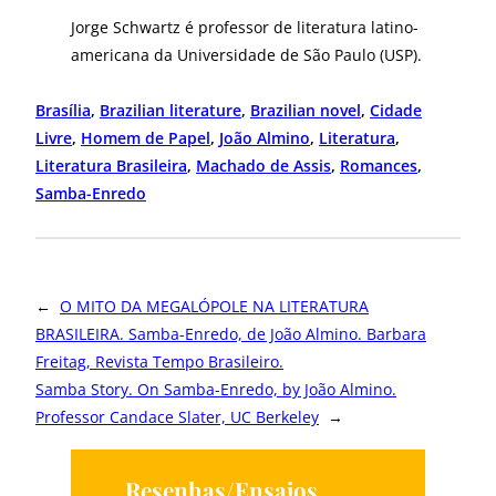
Jorge Schwartz é professor de literatura latino-
americana da Universidade de São Paulo (USP).
Brasília
, 
Brazilian literature
, 
Brazilian novel
, 
Cidade
Livre
, 
Homem de Papel
, 
João Almino
, 
Literatura
, 
Literatura Brasileira
, 
Machado de Assis
, 
Romances
, 
Samba-Enredo
←
O MITO DA MEGALÓPOLE NA LITERATURA
BRASILEIRA. Samba-Enredo, de João Almino. Barbara
Freitag, Revista Tempo Brasileiro.
Samba Story. On Samba-Enredo, by João Almino.
Professor Candace Slater, UC Berkeley
→
Resenhas/Ensaios