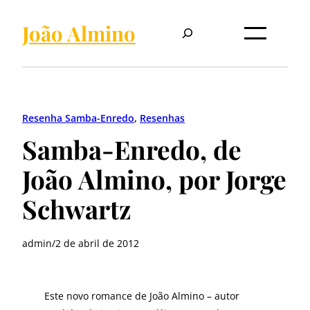
Pular
Pesquisar
para
João Almino
o
conteúdo
Resenha Samba-Enredo
, 
Resenhas
Samba-Enredo, de
João Almino, por Jorge
Schwartz
admin
/
2 de abril de 2012
Este novo romance de João Almino – autor