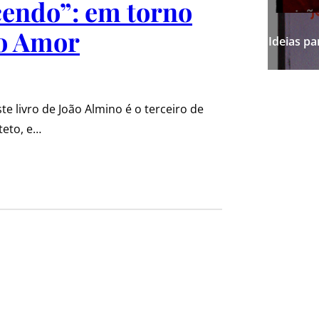
cendo”: em torno
do Amor
Ideias p
e livro de João Almino é o terceiro de
teto, e…