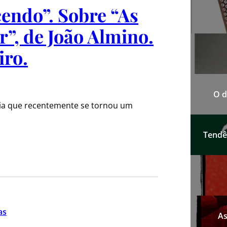
endo”. Sobre “As
”, de João Almino.
iro.
O d
logia que recentemente se tornou um
Tendên
as
As