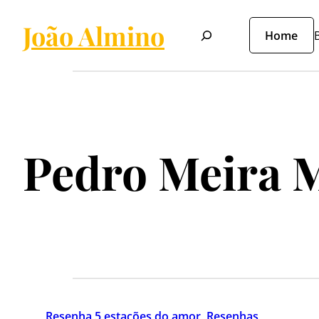
João Almino
Pesquisar
Home
B
Pedro Meira 
Resenha 5 estações do amor
, 
Resenhas