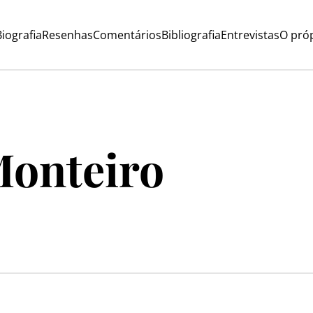
iografia
Resenhas
Comentários
Bibliografia
Entrevistas
O próp
Monteiro