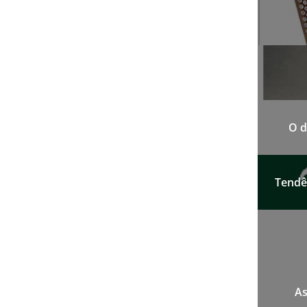
O d
Tendên
As