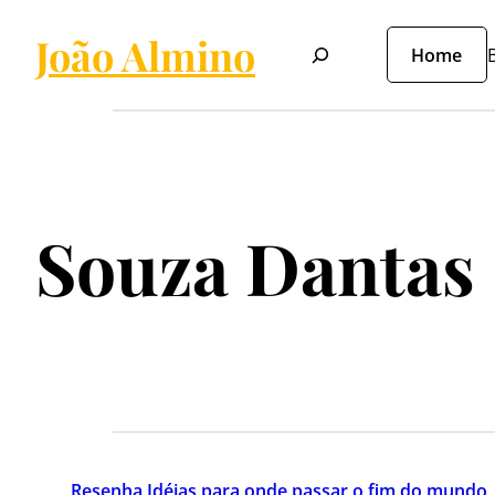
João Almino
Pesquisar
Home
B
Souza Dantas
Resenha Idéias para onde passar o fim do mundo
,