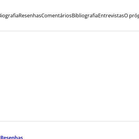
iografia
Resenhas
Comentários
Bibliografia
Entrevistas
O próp
 
Resenhas