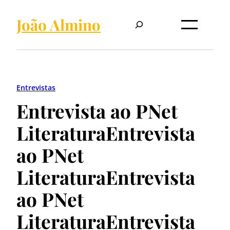
Pular
Pesquisar
para
João Almino
o
conteúdo
Entrevistas
Entrevista ao PNet
Literatura
Entrevista
ao PNet
Literatura
Entrevista
ao PNet
Literatura
Entrevista