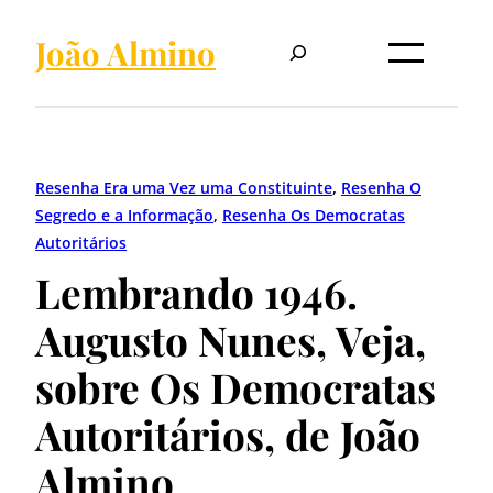
Pular
Pesquisar
para
João Almino
o
conteúdo
Resenha Era uma Vez uma Constituinte
, 
Resenha O
Segredo e a Informação
, 
Resenha Os Democratas
Autoritários
Lembrando 1946.
Augusto Nunes, Veja,
sobre Os Democratas
Autoritários, de João
Almino