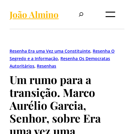
Pular
Pesquisar
para
João Almino
o
conteúdo
Resenha Era uma Vez uma Constituinte
, 
Resenha O
Segredo e a Informação
, 
Resenha Os Democratas
Autoritários
, 
Resenhas
Um rumo para a
transição. Marco
Aurélio Garcia,
Senhor, sobre Era
uma vez uma