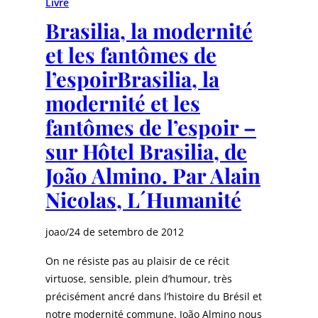
Livre
Brasilia, la modernité
et les fantômes de
l’espoirBrasilia, la
modernité et les
fantômes de l’espoir –
sur Hôtel Brasilia, de
João Almino. Par Alain
Nicolas, L´Humanité
joao
/
24 de setembro de 2012
On ne résiste pas au plaisir de ce récit
virtuose, sensible, plein d’humour, très
précisément ancré dans l’histoire du Brésil et
notre modernité commune. João Almino nous